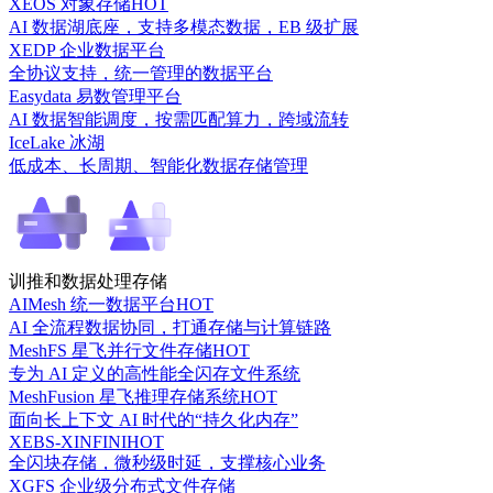
XEOS 对象存储
HOT
AI 数据湖底座，支持多模态数据，EB 级扩展
XEDP 企业数据平台
全协议支持，统一管理的数据平台
Easydata 易数管理平台
AI 数据智能调度，按需匹配算力，跨域流转
IceLake 冰湖
低成本、长周期、智能化数据存储管理
训推和数据处理存储
AIMesh 统一数据平台
HOT
AI 全流程数据协同，打通存储与计算链路
MeshFS 星飞并行文件存储
HOT
专为 AI 定义的高性能全闪存文件系统
MeshFusion 星飞推理存储系统
HOT
面向长上下文 AI 时代的“持久化内存”
XEBS-XINFINI
HOT
全闪块存储，微秒级时延，支撑核心业务
XGFS 企业级分布式文件存储