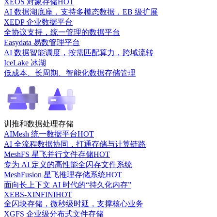
XEOS 对象存储
HOT
AI 数据湖底座，支持多模态数据，EB 级扩展
XEDP 企业数据平台
全协议支持，统一管理的数据平台
Easydata 易数管理平台
AI 数据智能调度，按需匹配算力，跨域流转
IceLake 冰湖
低成本、长周期、智能化数据存储管理
训推和数据处理存储
AIMesh 统一数据平台
HOT
AI 全流程数据协同，打通存储与计算链路
MeshFS 星飞并行文件存储
HOT
专为 AI 定义的高性能全闪存文件系统
MeshFusion 星飞推理存储系统
HOT
面向长上下文 AI 时代的“持久化内存”
XEBS-XINFINI
HOT
全闪块存储，微秒级时延，支撑核心业务
XGFS 企业级分布式文件存储