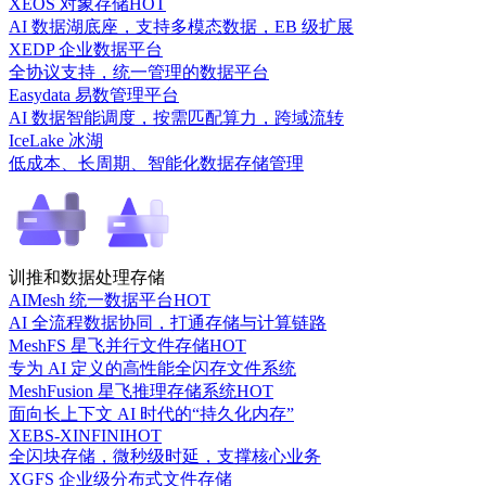
XEOS 对象存储
HOT
AI 数据湖底座，支持多模态数据，EB 级扩展
XEDP 企业数据平台
全协议支持，统一管理的数据平台
Easydata 易数管理平台
AI 数据智能调度，按需匹配算力，跨域流转
IceLake 冰湖
低成本、长周期、智能化数据存储管理
训推和数据处理存储
AIMesh 统一数据平台
HOT
AI 全流程数据协同，打通存储与计算链路
MeshFS 星飞并行文件存储
HOT
专为 AI 定义的高性能全闪存文件系统
MeshFusion 星飞推理存储系统
HOT
面向长上下文 AI 时代的“持久化内存”
XEBS-XINFINI
HOT
全闪块存储，微秒级时延，支撑核心业务
XGFS 企业级分布式文件存储