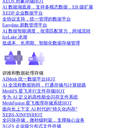
XEOS 对象存储
HOT
AI 数据湖底座，支持多模态数据，EB 级扩展
XEDP 企业数据平台
全协议支持，统一管理的数据平台
Easydata 易数管理平台
AI 数据智能调度，按需匹配算力，跨域流转
IceLake 冰湖
低成本、长周期、智能化数据存储管理
训推和数据处理存储
AIMesh 统一数据平台
HOT
AI 全流程数据协同，打通存储与计算链路
MeshFS 星飞并行文件存储
HOT
专为 AI 定义的高性能全闪存文件系统
MeshFusion 星飞推理存储系统
HOT
面向长上下文 AI 时代的“持久化内存”
XEBS-XINFINI
HOT
全闪块存储，微秒级时延，支撑核心业务
XGFS 企业级分布式文件存储