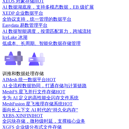
XEOS 对象存储
HOT
AI 数据湖底座，支持多模态数据，EB 级扩展
XEDP 企业数据平台
全协议支持，统一管理的数据平台
Easydata 易数管理平台
AI 数据智能调度，按需匹配算力，跨域流转
IceLake 冰湖
低成本、长周期、智能化数据存储管理
训推和数据处理存储
AIMesh 统一数据平台
HOT
AI 全流程数据协同，打通存储与计算链路
MeshFS 星飞并行文件存储
HOT
专为 AI 定义的高性能全闪存文件系统
MeshFusion 星飞推理存储系统
HOT
面向长上下文 AI 时代的“持久化内存”
XEBS-XINFINI
HOT
全闪块存储，微秒级时延，支撑核心业务
XGFS 企业级分布式文件存储