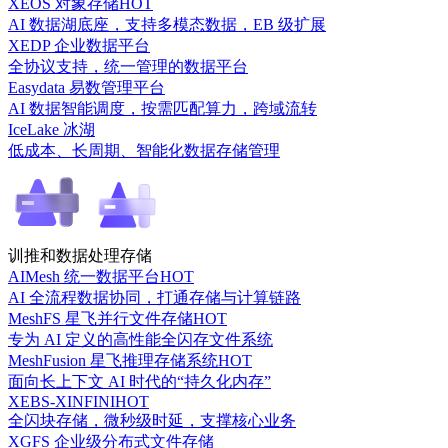
XEOS 对象存储
HOT
AI 数据湖底座，支持多模态数据，EB 级扩展
XEDP 企业数据平台
全协议支持，统一管理的数据平台
Easydata 易数管理平台
AI 数据智能调度，按需匹配算力，跨域流转
IceLake 冰湖
低成本、长周期、智能化数据存储管理
训推和数据处理存储
AIMesh 统一数据平台
HOT
AI 全流程数据协同，打通存储与计算链路
MeshFS 星飞并行文件存储
HOT
专为 AI 定义的高性能全闪存文件系统
MeshFusion 星飞推理存储系统
HOT
面向长上下文 AI 时代的“持久化内存”
XEBS-XINFINI
HOT
全闪块存储，微秒级时延，支撑核心业务
XGFS 企业级分布式文件存储