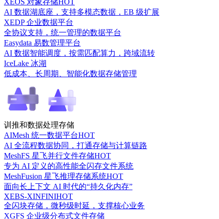
XEOS 对象存储
HOT
AI 数据湖底座，支持多模态数据，EB 级扩展
XEDP 企业数据平台
全协议支持，统一管理的数据平台
Easydata 易数管理平台
AI 数据智能调度，按需匹配算力，跨域流转
IceLake 冰湖
低成本、长周期、智能化数据存储管理
训推和数据处理存储
AIMesh 统一数据平台
HOT
AI 全流程数据协同，打通存储与计算链路
MeshFS 星飞并行文件存储
HOT
专为 AI 定义的高性能全闪存文件系统
MeshFusion 星飞推理存储系统
HOT
面向长上下文 AI 时代的“持久化内存”
XEBS-XINFINI
HOT
全闪块存储，微秒级时延，支撑核心业务
XGFS 企业级分布式文件存储