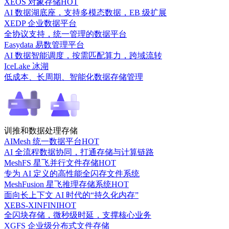
XEOS 对象存储
HOT
AI 数据湖底座，支持多模态数据，EB 级扩展
XEDP 企业数据平台
全协议支持，统一管理的数据平台
Easydata 易数管理平台
AI 数据智能调度，按需匹配算力，跨域流转
IceLake 冰湖
低成本、长周期、智能化数据存储管理
训推和数据处理存储
AIMesh 统一数据平台
HOT
AI 全流程数据协同，打通存储与计算链路
MeshFS 星飞并行文件存储
HOT
专为 AI 定义的高性能全闪存文件系统
MeshFusion 星飞推理存储系统
HOT
面向长上下文 AI 时代的“持久化内存”
XEBS-XINFINI
HOT
全闪块存储，微秒级时延，支撑核心业务
XGFS 企业级分布式文件存储